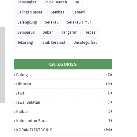
Pemangkat
Pojok Daerah
sa
Sajingan Besar
Sambas
Sebawi
Sejangkung
Selakau
Selakau Timur
Semparuk
Subah
Tangaran
Tebas
Tekarang
Teluk Keramat
Uncategorized
CATEGORIES
Galing
(23)
Hiburan
(29)
Jawai
(7)
Jawai Selatan
(5)
Kalbar
(5)
Kalimantan Barat
(9)
KORAN ELEKTRONIK
(340)