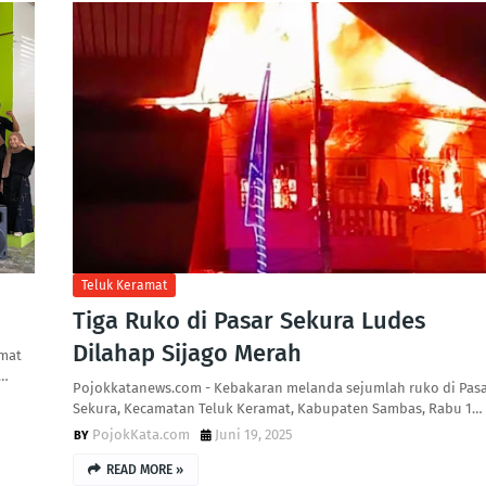
Teluk Keramat
‎Tiga Ruko di Pasar Sekura Ludes
Dilahap Sijago Merah ‎
amat
i…
‎Pojokkatanews.com - Kebakaran melanda sejumlah ruko di Pas
Sekura, Kecamatan Teluk Keramat, Kabupaten Sambas, Rabu 1…
PojokKata.com
Juni 19, 2025
READ MORE »