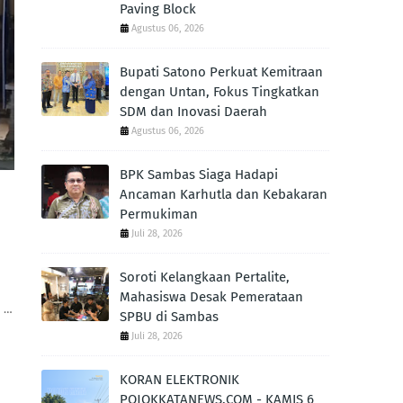
Paving Block
Agustus 06, 2026
Bupati Satono Perkuat Kemitraan
dengan Untan, Fokus Tingkatkan
SDM dan Inovasi Daerah
Agustus 06, 2026
BPK Sambas Siaga Hadapi
Ancaman Karhutla dan Kebakaran
Permukiman
Juli 28, 2026
Soroti Kelangkaan Pertalite,
Mahasiswa Desak Pemerataan
n …
SPBU di Sambas
Juli 28, 2026
KORAN ELEKTRONIK
POJOKKATANEWS.COM - KAMIS 6