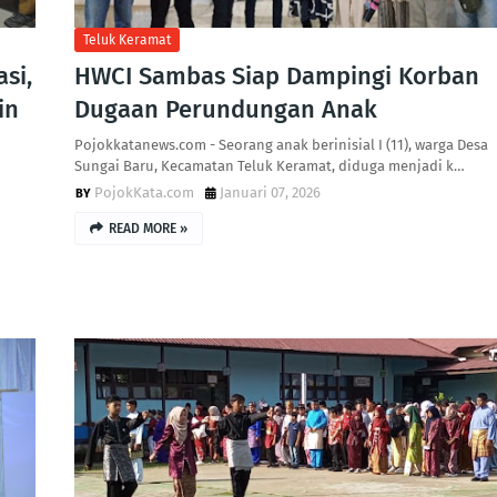
Teluk Keramat
si,
HWCI Sambas Siap Dampingi Korban
in
Dugaan Perundungan Anak
Pojokkatanews.com - Seorang anak berinisial I (11), warga Desa
Sungai Baru, Kecamatan Teluk Keramat, diduga menjadi k…
PojokKata.com
Januari 07, 2026
READ MORE »