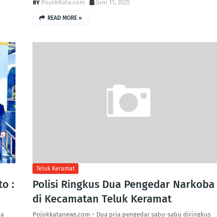
PojokKata.com
Juni 11, 2025
READ MORE »
Teluk Keramat
o :
Polisi Ringkus Dua Pengedar Narkoba
di Kecamatan Teluk Keramat
da
Pojokkatanews.com – Dua pria pengedar sabu-sabu diringkus