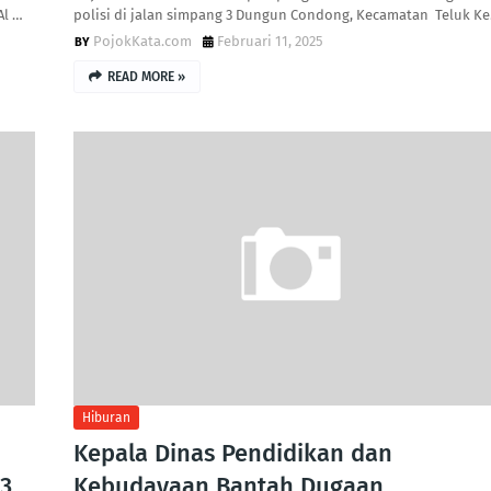
Al …
polisi di jalan simpang 3 Dungun Condong, Kecamatan Teluk K
PojokKata.com
Februari 11, 2025
READ MORE »
Hiburan
Kepala Dinas Pendidikan dan
 3
Kebudayaan Bantah Dugaan