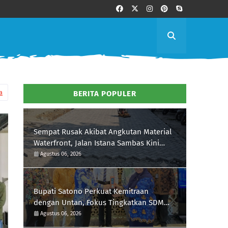
a
BERITA POPULER
Sempat Rusak Akibat Angkutan Material
Waterfront, Jalan Istana Sambas Kini
Dibangun dengan Paving Block
Agustus 06, 2026
Bupati Satono Perkuat Kemitraan
dengan Untan, Fokus Tingkatkan SDM
dan Inovasi Daerah
Agustus 06, 2026