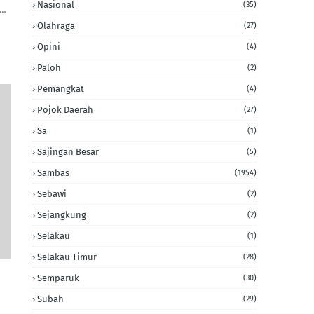
Nasional
(35)
e…
Olahraga
(27)
Opini
(4)
Paloh
(2)
Pemangkat
(4)
Pojok Daerah
(27)
Sa
(1)
Sajingan Besar
(5)
Sambas
(1954)
Sebawi
(2)
Sejangkung
(2)
Selakau
(1)
Selakau Timur
(28)
Semparuk
(30)
Subah
(29)