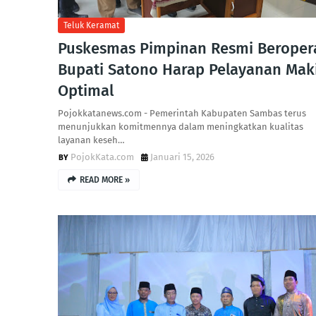
Teluk Keramat
Puskesmas Pimpinan Resmi Beropera
Bupati Satono Harap Pelayanan Mak
Optimal
Pojokkatanews.com - Pemerintah Kabupaten Sambas terus
menunjukkan komitmennya dalam meningkatkan kualitas
layanan keseh…
PojokKata.com
Januari 15, 2026
READ MORE »