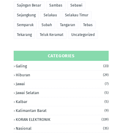
Sajingan Besar
Sambas
Sebawi
Sejangkung
Selakau
Selakau Timur
Semparuk
Subah
Tangaran
Tebas
Tekarang
Teluk Keramat
Uncategorized
CATEGORIES
Galing
(23)
Hiburan
(29)
Jawai
(7)
Jawai Selatan
(5)
Kalbar
(5)
Kalimantan Barat
(9)
KORAN ELEKTRONIK
(339)
Nasional
(35)