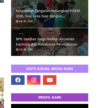
Kecamatan Tangaran Matangkan PISEW
2026, Dua Desa Siap Bangun
Infrastruktur Berbasis Masyarakat
Juli 30, 2026
BPK Sambas Siaga Hadapi Ancaman
Karhutla dan Kebakaran Permukiman
Juli 28, 2026
IKUTI SOCIAL MEDIA KAMI
PROFIL KAMI