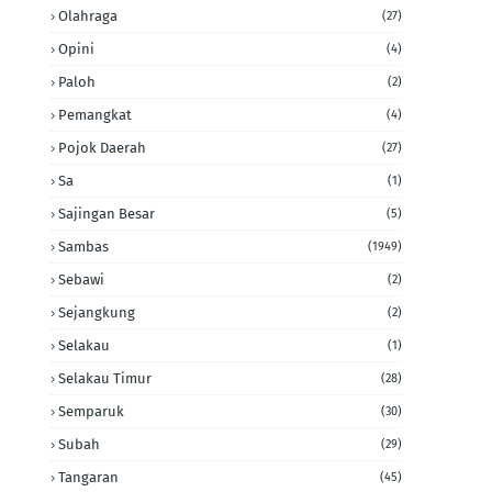
Olahraga
(27)
Opini
(4)
Paloh
(2)
Pemangkat
(4)
Pojok Daerah
(27)
Sa
(1)
Sajingan Besar
(5)
Sambas
(1949)
Sebawi
(2)
Sejangkung
(2)
Selakau
(1)
Selakau Timur
(28)
Semparuk
(30)
Subah
(29)
Tangaran
(45)