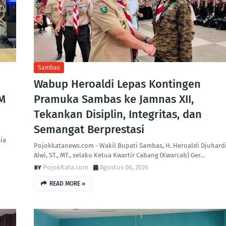
Sambas
Wabup Heroaldi Lepas Kontingen
M
Pramuka Sambas ke Jamnas XII,
Tekankan Disiplin, Integritas, dan
Semangat Berprestasi
ia
Pojokkatanews.com - Wakil Bupati Sambas, H. Heroaldi Djuhard
Alwi, ST., MT., selaku Ketua Kwartir Cabang (Kwarcab) Ger…
PojokKata.com
Agustus 06, 2026
READ MORE »