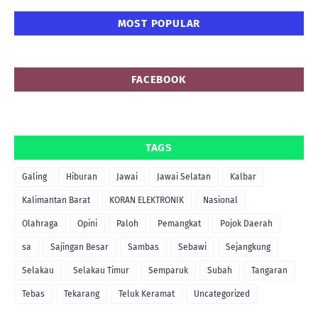
MOST POPULAR
FACEBOOK
TAGS
Galing
Hiburan
Jawai
Jawai Selatan
Kalbar
Kalimantan Barat
KORAN ELEKTRONIK
Nasional
Olahraga
Opini
Paloh
Pemangkat
Pojok Daerah
sa
Sajingan Besar
Sambas
Sebawi
Sejangkung
Selakau
Selakau Timur
Semparuk
Subah
Tangaran
Tebas
Tekarang
Teluk Keramat
Uncategorized