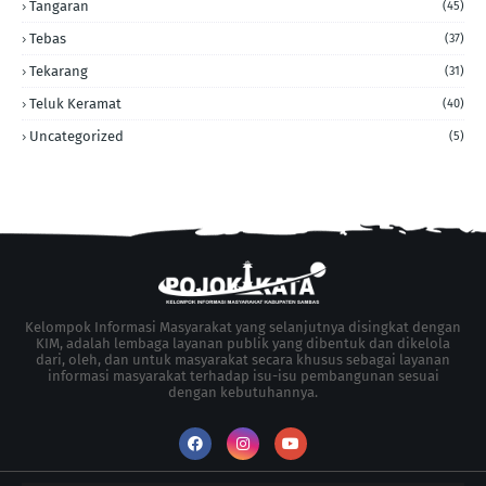
Tangaran
(45)
Tebas
(37)
Tekarang
(31)
Teluk Keramat
(40)
Uncategorized
(5)
Kelompok Informasi Masyarakat yang selanjutnya disingkat dengan
KIM, adalah lembaga layanan publik yang dibentuk dan dikelola
dari, oleh, dan untuk masyarakat secara khusus sebagai layanan
informasi masyarakat terhadap isu-isu pembangunan sesuai
dengan kebutuhannya.