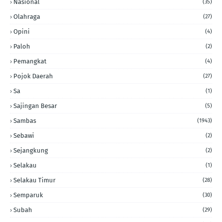
Nasional
(35)
Olahraga
(27)
Opini
(4)
Paloh
(2)
Pemangkat
(4)
Pojok Daerah
(27)
Sa
(1)
Sajingan Besar
(5)
Sambas
(1943)
Sebawi
(2)
Sejangkung
(2)
Selakau
(1)
Selakau Timur
(28)
Semparuk
(30)
Subah
(29)