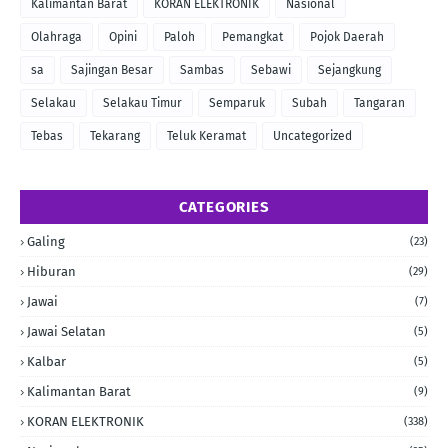
Kalimantan Barat
KORAN ELEKTRONIK
Nasional
Olahraga
Opini
Paloh
Pemangkat
Pojok Daerah
sa
Sajingan Besar
Sambas
Sebawi
Sejangkung
Selakau
Selakau Timur
Semparuk
Subah
Tangaran
Tebas
Tekarang
Teluk Keramat
Uncategorized
CATEGORIES
Galing
(23)
Hiburan
(29)
Jawai
(7)
Jawai Selatan
(5)
Kalbar
(5)
Kalimantan Barat
(9)
KORAN ELEKTRONIK
(338)