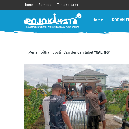
Home
Sambas
Tentang Kami
Home
KORAN E
Menampilkan postingan dengan label
GALING