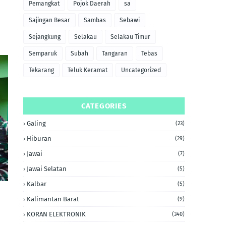
Pemangkat
Pojok Daerah
sa
Sajingan Besar
Sambas
Sebawi
Sejangkung
Selakau
Selakau Timur
Semparuk
Subah
Tangaran
Tebas
Tekarang
Teluk Keramat
Uncategorized
CATEGORIES
Galing
(23)
Hiburan
(29)
Jawai
(7)
Jawai Selatan
(5)
Kalbar
(5)
Kalimantan Barat
(9)
KORAN ELEKTRONIK
(340)