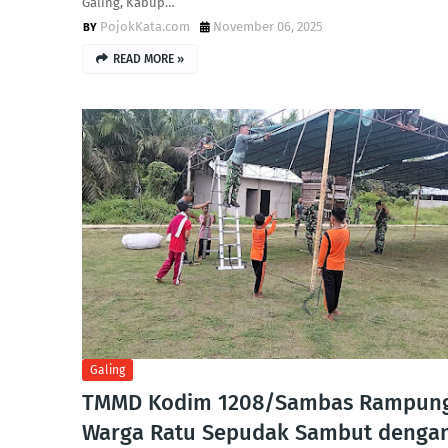
Galing, Kabup…
PojokKata.com
November 06, 2025
READ MORE »
Galing
TMMD Kodim 1208/Sambas Rampung
Warga Ratu Sepudak Sambut denga