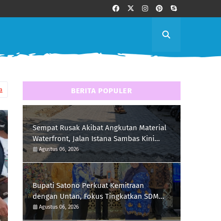
a
BERITA POPULER
Sempat Rusak Akibat Angkutan Material
Waterfront, Jalan Istana Sambas Kini
Dibangun dengan Paving Block
Agustus 06, 2026
Bupati Satono Perkuat Kemitraan
dengan Untan, Fokus Tingkatkan SDM
dan Inovasi Daerah
Agustus 06, 2026