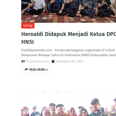
Galing
‎Heroaldi Didapuk Menjadi Ketua DP
HNSI ‎
‎Pojokkatanews.com - Proses penyegaran organisasi di tubuh
Himpunan Nelayan Seluruh Indonesia (HNSI) Kabupaten Sa
PojokKata.com
Desember 06, 2025
READ MORE »