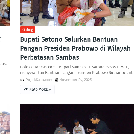
Galing
C
Bupati Satono Salurkan Bantuan
Pangan Presiden Prabowo di Wilayah
Perbatasan Sambas
mbas…
Pojokkatanews.com - Bupati Sambas, H. Satono, S.Sos.I., M.H.,
menyerahkan Bantuan Pangan Presiden Prabowo Subianto unt
PojokKata.com
November 24, 2025
READ MORE »