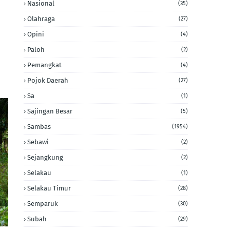
Nasional
(35)
Olahraga
(27)
Opini
(4)
Paloh
(2)
Pemangkat
(4)
Pojok Daerah
(27)
Sa
(1)
Sajingan Besar
(5)
Sambas
(1954)
Sebawi
(2)
Sejangkung
(2)
Selakau
(1)
Selakau Timur
(28)
Semparuk
(30)
Subah
(29)