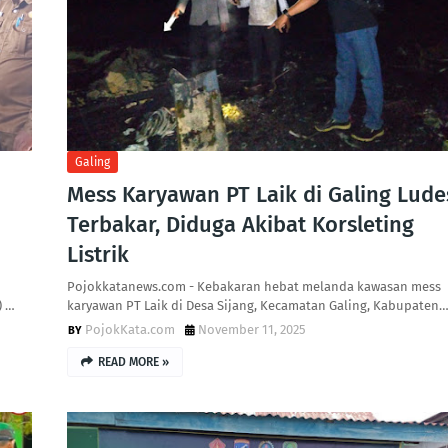
Galing
Mess Karyawan PT Laik di Galing Lude
Terbakar, Diduga Akibat Korsleting
Listrik
Pojokkatanews.com - Kebakaran hebat melanda kawasan mess
) …
karyawan PT Laik di Desa Sijang, Kecamatan Galing, Kabupaten
PojokKata.com
November 11, 2025
READ MORE »