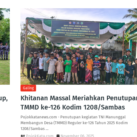
Galing
up,
Khitanan Massal Meriahkan Penutupa
TMMD ke-126 Kodim 1208/Sambas
Pojokkatanews.com - Penutupan kegiatan TNI Manunggal
Membangun Desa (TMMD) Reguler ke-126 Tahun 2025 Kodim
1208/Sambas …
PojokKata.com
November 06, 2025