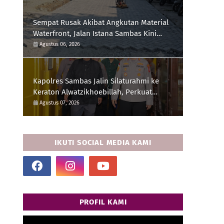
Sempat Rusak Akibat Angkutan Material
Waterfront, Jalan Istana Sambas Kini
Dibangun dengan Paving Block
Agustus 06, 2026
Kapolres Sambas Jalin Silaturahmi ke
Keraton Alwatzikhoebillah, Perkuat
Sinergi Jaga Kamtibmas
Agustus 07, 2026
IKUTI SOCIAL MEDIA KAMI
PROFIL KAMI