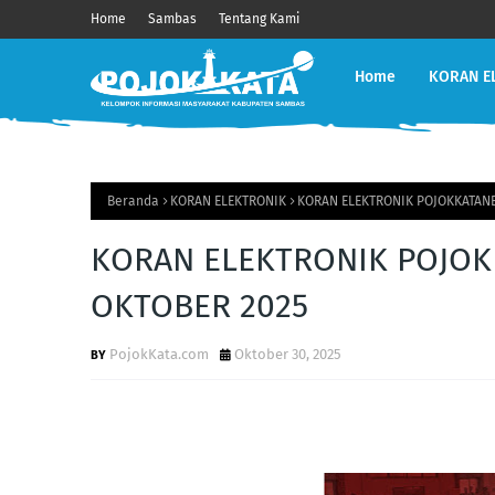
Home
Sambas
Tentang Kami
Home
KORAN E
Beranda
KORAN ELEKTRONIK
KORAN ELEKTRONIK POJOKKATANE
KORAN ELEKTRONIK POJOK
OKTOBER 2025
PojokKata.com
Oktober 30, 2025