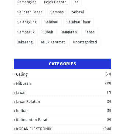
Pemangkat
Pojok Daerah
sa
Sajingan Besar
Sambas
Sebawi
Sejangkung
Selakau
Selakau Timur
Semparuk
Subah
Tangaran
Tebas
Tekarang
Teluk Keramat
Uncategorized
CATEGORIES
Galing
(23)
Hiburan
(29)
Jawai
(7)
Jawai Selatan
(5)
Kalbar
(5)
Kalimantan Barat
(9)
KORAN ELEKTRONIK
(340)