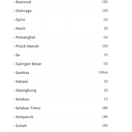
Nasional
(35)
Olahraga
(27)
Opini
(4)
Paloh
(2)
Pemangkat
(4)
Pojok Daerah
(27)
Sa
(1)
Sajingan Besar
(5)
Sambas
(1954)
Sebawi
(2)
Sejangkung
(2)
Selakau
(1)
Selakau Timur
(28)
Semparuk
(30)
Subah
(29)