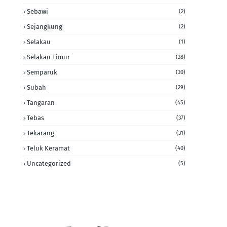
Sebawi
(2)
Sejangkung
(2)
Selakau
(1)
Selakau Timur
(28)
Semparuk
(30)
Subah
(29)
Tangaran
(45)
Tebas
(37)
Tekarang
(31)
Teluk Keramat
(40)
Uncategorized
(5)