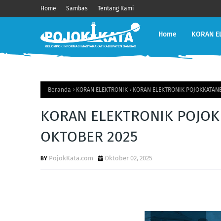
Home
Sambas
Tentang Kami
Home
KORAN E
Beranda
KORAN ELEKTRONIK
KORAN ELEKTRONIK POJOKKATANE
KORAN ELEKTRONIK POJOK
OKTOBER 2025
PojokKata.com
Oktober 02, 2025