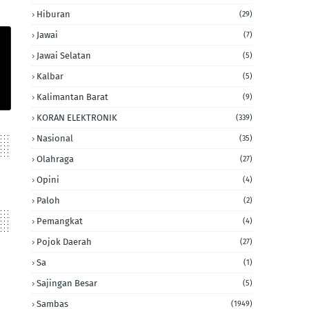
Hiburan
(29)
Jawai
(7)
Jawai Selatan
(5)
Kalbar
(5)
Kalimantan Barat
(9)
KORAN ELEKTRONIK
(339)
Nasional
(35)
Olahraga
(27)
Opini
(4)
Paloh
(2)
Pemangkat
(4)
Pojok Daerah
(27)
Sa
(1)
Sajingan Besar
(5)
Sambas
(1949)