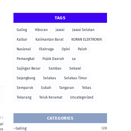
TAGS
Galing
Hiburan
Jawai
Jawai Selatan
Kalbar
Kalimantan Barat
KORAN ELEKTRONIK
Nasional
Olahraga
Opini
Paloh
Pemangkat
Pojok Daerah
sa
Sajingan Besar
Sambas
Sebawi
Sejangkung
Selakau
Selakau Timur
Semparuk
Subah
Tangaran
Tebas
Tekarang
Teluk Keramat
Uncategorized
CATEGORIES
U
ai
Galing
(23)
en