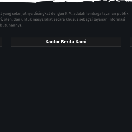
 yang selanjutnya disingkat dengan KIM, adalah lembaga layanan publik
ri, oleh, dan untuk masyarakat secara khusus sebagai layanan informasi
ebutuhannya.
Kantor Berita Kami