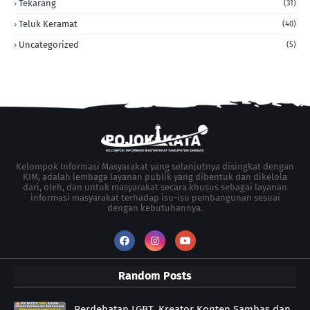
Tekarang
(31)
Teluk Keramat
(40)
Uncategorized
(5)
Kelompok Informasi Masyarakat yang selanjutnya disingkat dengan
KIM, adalah lembaga layanan publik yang dibentuk dan dikelola
dari, oleh, dan untuk masyarakat secara khusus sebagai layanan
informasi masyarakat terhadap isu-isu pembangunan sesuai
dengan kebutuhannya.
Random Posts
Perdebatan LGBT, Kreator Konten Sambas dan