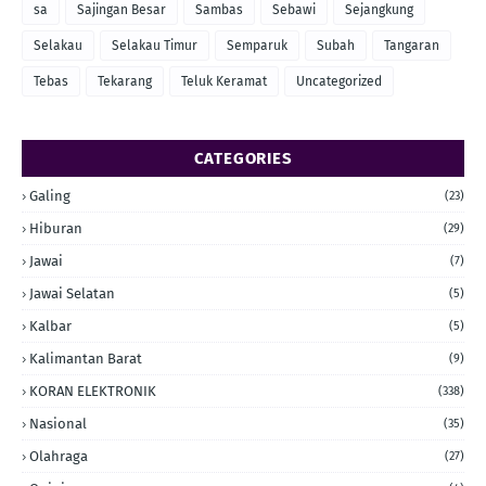
sa
Sajingan Besar
Sambas
Sebawi
Sejangkung
Selakau
Selakau Timur
Semparuk
Subah
Tangaran
Tebas
Tekarang
Teluk Keramat
Uncategorized
CATEGORIES
Galing
(23)
Hiburan
(29)
Jawai
(7)
Jawai Selatan
(5)
Kalbar
(5)
Kalimantan Barat
(9)
KORAN ELEKTRONIK
(338)
Nasional
(35)
Olahraga
(27)